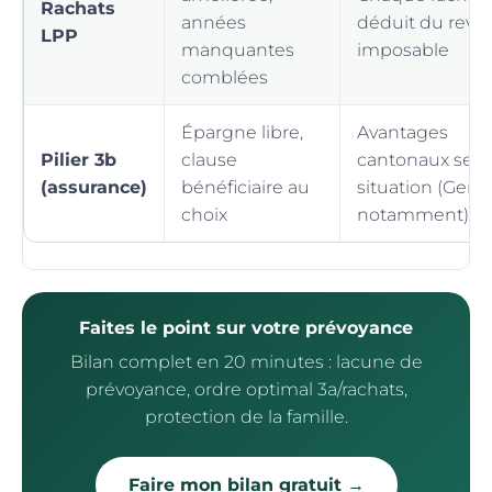
Rachats
années
déduit du reve
LPP
manquantes
imposable
comblées
Épargne libre,
Avantages
Pilier 3b
clause
cantonaux selo
(assurance)
bénéficiaire au
situation (Genè
choix
notamment)
Faites le point sur votre prévoyance
Bilan complet en 20 minutes : lacune de
prévoyance, ordre optimal 3a/rachats,
protection de la famille.
Faire mon bilan gratuit →