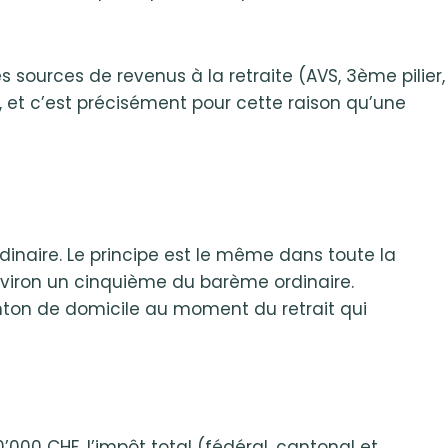
es sources de revenus à la retraite (AVS, 3ème pilier,
le, et c’est précisément pour cette raison qu’une
rdinaire. Le principe est le même dans toute la
environ un cinquième du barème ordinaire.
anton de domicile au moment du retrait qui
000 CHF, l’impôt total (fédéral, cantonal et