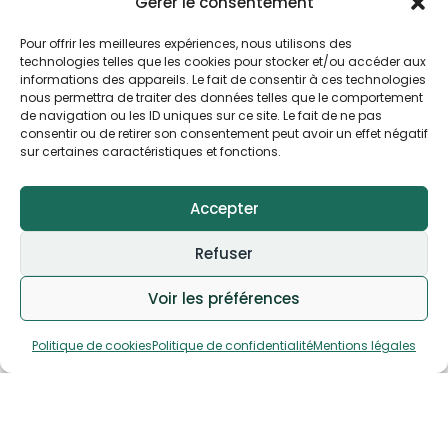
Gérer le consentement
Pour offrir les meilleures expériences, nous utilisons des
technologies telles que les cookies pour stocker et/ou accéder aux
informations des appareils. Le fait de consentir à ces technologies
nous permettra de traiter des données telles que le comportement
de navigation ou les ID uniques sur ce site. Le fait de ne pas
consentir ou de retirer son consentement peut avoir un effet négatif
sur certaines caractéristiques et fonctions.
Accepter
Refuser
×
Une question sur votre
retraite ou vos impôts ?
Voir les préférences
LPP - lOI SUR LA Prévoyance Professionnelle
Estelle vous répond sur
WhatsApp.
2ème pilier
Politique de cookies
Politique de confidentialité
Mentions légales
Taux de conversion en baisse :
Le taux utilisé
pour calculer la rente diminue avec le temps, ce qui
Appeler
Bilan gratuit →