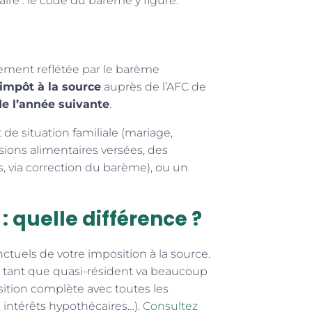
laire : le code du barème y figure.
ctement reflétée par le barème
l’impôt à la source
auprès de l’AFC de
de l’année suivante
.
de situation familiale (mariage,
nsions alimentaires versées, des
s, via correction du barème), ou un
: quelle différence ?
ctuels de votre imposition à la source.
 tant que quasi-résident va beaucoup
osition complète avec toutes les
, intérêts hypothécaires…).
Consultez