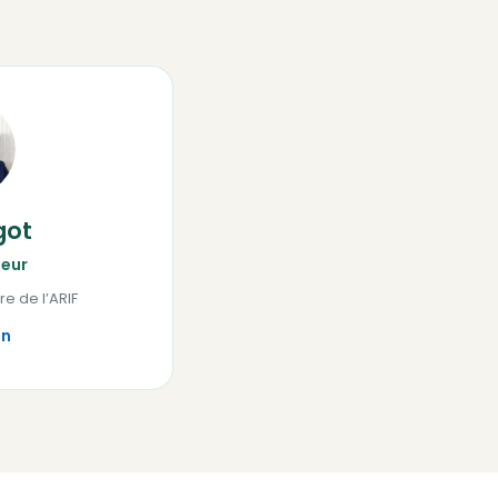
got
eur
re de l’ARIF
In