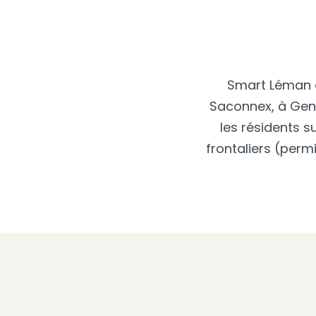
Smart Léman e
Saconnex, à Genè
les résidents su
frontaliers (permi