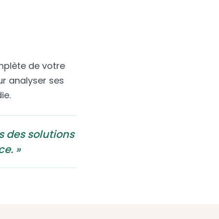
plète de votre
ur analyser ses
ie.
 des solutions
e. »