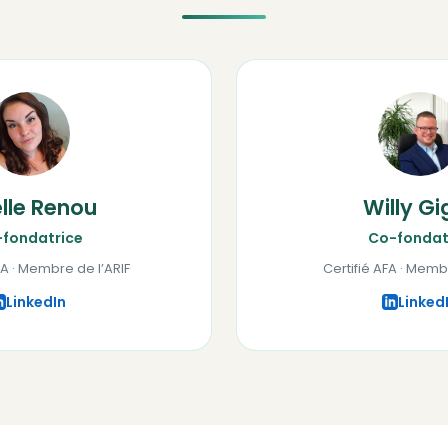
elle Renou
Willy Gi
fondatrice
Co-fondat
FA · Membre de l’ARIF
Certifié AFA · Memb
LinkedIn
Linked