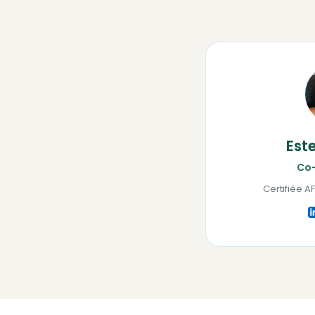
Est
Co-
Certifiée A